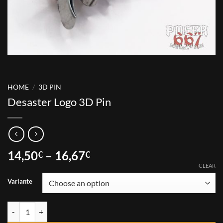
HOME
/
3D PIN
Desaster Logo 3D Pin
Price
14,50
–
16,67
€
€
range:
CLEAR
14,50€
Variante
through
16,67€
Desaster Logo 3D Pin quantity