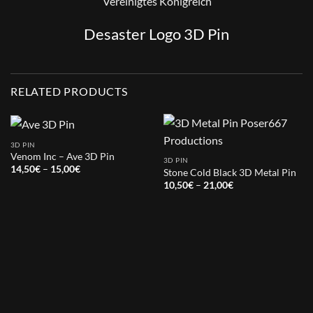
“Vereinigtes Königreich”
Desaster Logo 3D Pin
RELATED PRODUCTS
3D PIN
Venom Inc – Ave 3D Pin
3D PIN
Price
14,50
€
–
15,00
€
Stone Cold Black 3D Metal Pin
range:
Price
10,50
€
–
21,00
€
14,50€
range:
through
10,50€
15,00€
through
21,00€