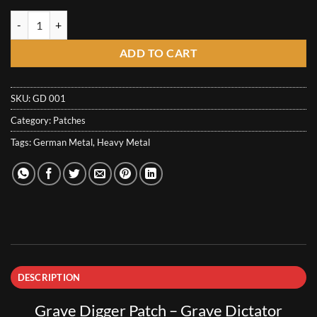
6,67€
Grave Digger Patch - Grave Dictator quantity
ADD TO CART
SKU:
GD 001
Category:
Patches
Tags:
German Metal
,
Heavy Metal
DESCRIPTION
Grave Digger Patch – Grave Dictator