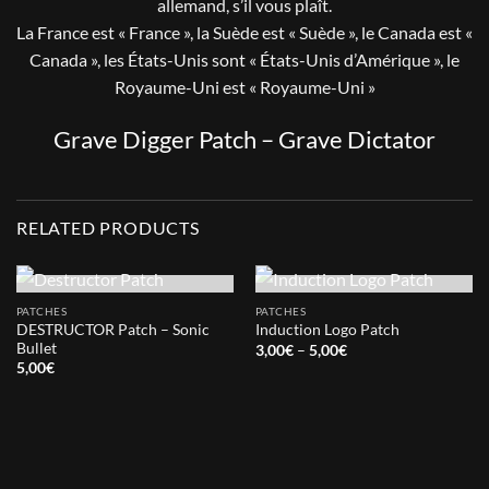
allemand, s’il vous plaît.
La France est « France », la Suède est « Suède », le Canada est «
Canada », les États-Unis sont « États-Unis d’Amérique », le
Royaume-Uni est « Royaume-Uni »
Grave Digger Patch – Grave Dictator
RELATED PRODUCTS
OUT OF STOCK
OUT OF STOCK
PATCHES
PATCHES
DESTRUCTOR Patch – Sonic
Induction Logo Patch
Bullet
Price
3,00
€
–
5,00
€
range:
5,00
€
3,00€
through
5,00€