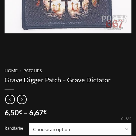
HOME
/
PATCHES
Grave Digger Patch – Grave Dictator
Price
6,50
–
6,67
€
€
range:
CLEAR
6,50€
Randfarbe
through