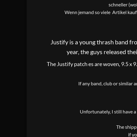
schneller (wo
Wenn jemand so viele Artikel kauf
Justify is a young thrash band f
year, the guys released thei
The Justify patch es are woven, 9.5 x 9.
If any band, club or similar 
Unfortunately, I still have 
The shippi
if y