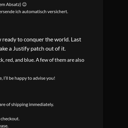
sem Absatz) 😉
rsende ich automatisch versichert.
 ready to conquer the world. Last
ke a Justify patch out of it.
ck, red, and blue. A few of them are also
, I’ll be happy to advise you!
care of shipping immediately.
t checkout.
ease.