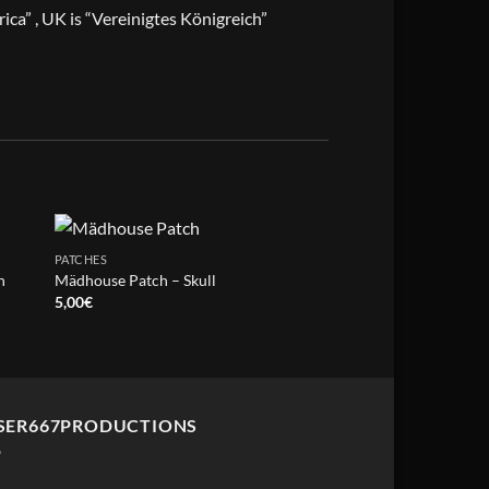
ica” , UK is “Vereinigtes Königreich”
PATCHES
PATCHES
h
Mädhouse Patch – Skull
Revenge Patch – Met
Price
5,00
€
6,50
€
–
7,50
€
range:
6,50€
throug
7,50€
SER667PRODUCTIONS