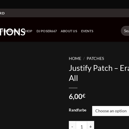
ARD
Sear
EATHERWEAR
SHOP
DJ POSER667
ABOUT US
EVENTS
for:
HOME
/
PATCHES
Justify Patch – E
All
6,00
€
Randfarbe
Justify Patch - Erase Them All qua