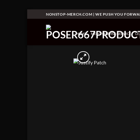
Skip
NONSTOP-MERCH.COM | WE PUSH YOU FORW
to
content
HOME
MERCHANDISE-SERVICE
L