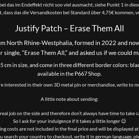
bei das im Endeffekt nicht soo viel ausmacht, siehe Punkt 1 in die
t, dass das die Versandkosten bei Standard über 4,75€ kommen, ve
Justify Patch – Erase Them All
rom North Rhine-Westphalia, formed in 2022 and now
r single, “Erase Them All,” and asked us if we could ma
5 cm in size, and come in three different border colors: bla
available in the P667 Shop.
are interested in their own 3D metal pin or merchandise, write to me
A little note about sending:
a real job on the side and therefore don’t always have time to take 
So I ask for your indulgence if it takes a little longer 😉
ng costs are not included in the final price and will be displayed a
ou search your country to checkout, write it in german language, pl