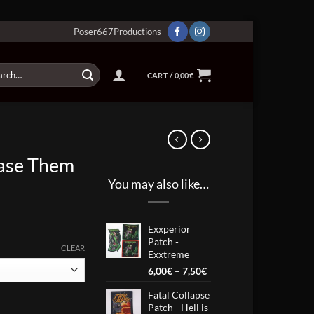
Poser667Productions
ch
CART /
0,00
€
rase Them
You may also like…
Exxperior
Patch -
CLEAR
Exxtreme
Price
6,00
€
–
7,50
€
range:
Fatal Collapse
6,00€
ntity
Patch - Hell is
through