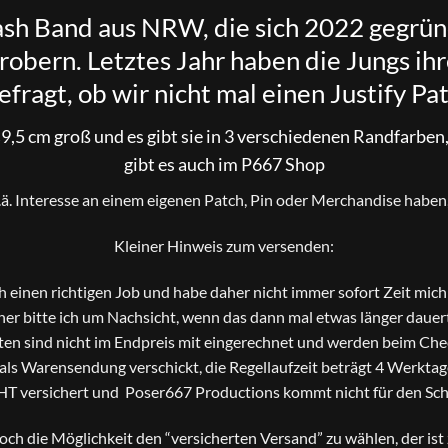
ash Band aus NRW, die sich 2022 gegründ
robern. Letztes Jahr haben die Jungs ihr
efragt, ob wir nicht mal einen Justify P
×9,5 cm groß und es gibt sie in 3 verschiedenen Randfarben,
gibt es auch im P667 Shop
o.ä. Interesse an einem eigenen Patch, Pin oder Merchandise haben, 
Kleiner Hinweis zum versenden:
ch einen richtigen Job und habe daher nicht immer sofort Zeit mi
er bitte ich um Nachsicht, wenn das dann mal etwas länger dauer
en sind nicht im Endpreis mit eingerechnet und werden beim Che
s Warensendung verschickt, die Regellaufzeit beträgt 4 Werktage
HT versichert und Poser667 Productions kommt nicht für den Scha
 noch die Möglichkeit den “versicherten Versand” zu wählen, der is