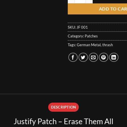
ADD TO CA
SKU:
JF 001
Category:
Patches
Tags:
German Metal
,
thrash
DESCRIPTION
Justify Patch – Erase Them All