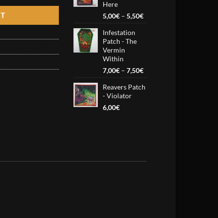
Here
7,50€
RT
Price
5,00
€
–
5,50
€
range:
Infestation
5,00€
Patch - The
through
Vermin
5,50€
Within
Price
7,00
€
–
7,50
€
range:
Reavers Patch
7,00€
- Violator
through
7,50€
6,00
€