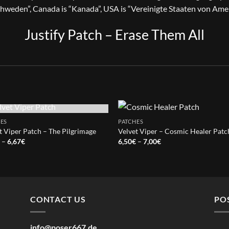
chweden”, Canada is “Kanada”, USA is “Vereinigte Staaten von Amer
Justify Patch – Erase Them All
OUT OF STOCK
ES
PATCHES
t Viper Patch – The Pilgrimage
Velvet Viper – Cosmic Healer Patc
Price
Price
€
–
6,67
€
6,50
€
–
7,00
€
range:
range:
4,50€
6,50€
through
through
6,67€
7,00€
CONTACT US
PO
info@poser667.de