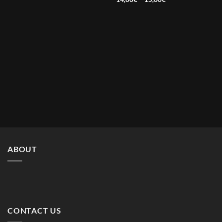
10,00€
range:
through
14,00€
25,00€
through
15,00€
ABOUT
CONTACT US