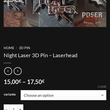
HOME
/
3D PIN
Night Laser 3D Pin – Laserhead
Price
15,00
–
17,50
€
€
range:
CLEAR
15,00€
variante
through
17,50€
Night Laser 3D Pin - Laserhead quantity