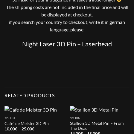
The shipping costs are not included in the final price and will
be displayed at checkout.
if you search your country to checkout, write it in german
language, please.
Night Laser 3D Pin – Laserhead
RELATED PRODUCTS
3D PIN
3D PIN
Stallion 3D Metal Pin – From
Cafe´ de Meister 3D Pin
The Dead
Price
10,00
€
–
25,00
€
range:
Price
14,00
€
–
15,00
€