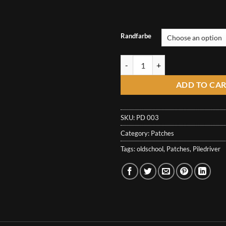
Randfarbe
Piledriver Patch - Stay Ugly 35th 
ADD TO CA
SKU:
PD 003
Category:
Patches
Tags:
oldschool
,
Patches
,
Piledriver