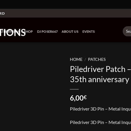
ARD
Sear
EATHERWEAR
SHOP
DJ POSER667
ABOUT US
EVENTS
for:
HOME
/
PATCHES
Piledriver Patch 
35th anniversary
6,00
€
Piledriver 3D Pin – Metal Inqu
Piledriver 3D Pin – Metal Inqu