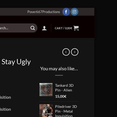
Poser667Productions
ch
CART /
0,00
€
– Stay Ugly
You may also like…
Tankard 3D
Pin - Alien
15,00
€
isition
Piledriver 3D
isition
Pin - Metal
Inquisition