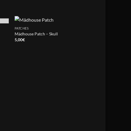
PATCHES
Mädhouse Patch – Skull
5,00
€
PATCHES
Die Metalhöhle Patc
2,50
€