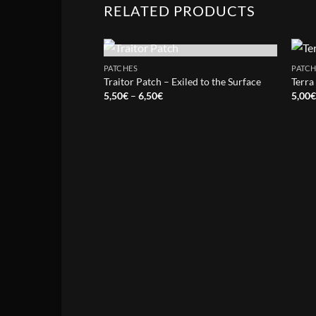
RELATED PRODUCTS
OUT OF STOCK
PATCHES
PATCH
Traitor Patch – Exiled to the Surface
Terra
Price
5,50
€
–
6,50
€
5,00
range:
5,50€
through
6,50€