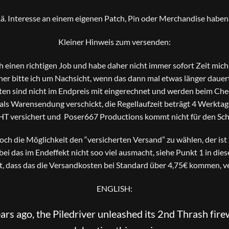
o.ä. Interesse an einem eigenen Patch, Pin oder Merchandise haben, 
Kleiner Hinweis zum versenden:
ch einen richtigen Job und habe daher nicht immer sofort Zeit mi
er bitte ich um Nachsicht, wenn das dann mal etwas länger dauer
en sind nicht im Endpreis mit eingerechnet und werden beim Che
s Warensendung verschickt, die Regellaufzeit beträgt 4 Werktage
HT versichert und Poser667 Productions kommt nicht für den Scha
 noch die Möglichkeit den “versicherten Versand” zu wählen, der is
bei das im Endeffekt nicht soo viel ausmacht, siehe Punkt 1 in die
t, dass das die Versandkosten bei Standard über 4,75€ kommen, ve
ENGLISH:
ars ago, the Piledriver unleashed its 2nd Thrash fir