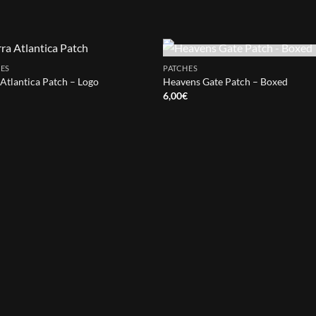
OUT OF STOCK
ES
PATCHES
 Atlantica Patch – Logo
Heavens Gate Patch – Boxed
€
6,00
€