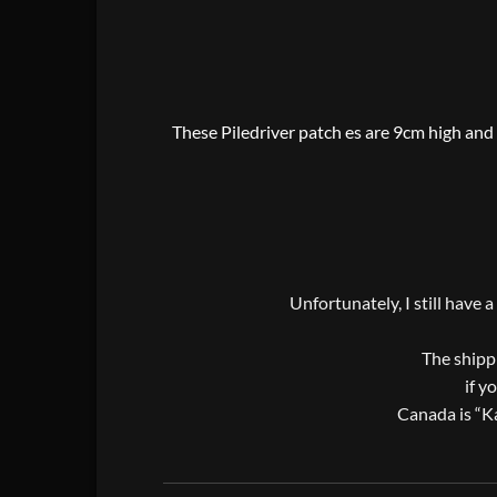
These Piledriver patch es are 9cm high and 
Unfortunately, I still have 
The shippi
if y
Canada is “Ka