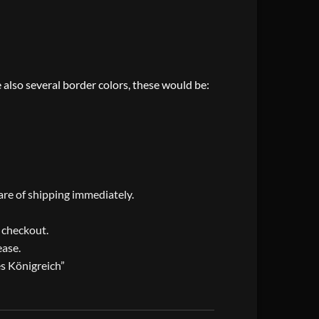
 also several border colors, these would be:
care of shipping immediately.
t checkout.
ease.
es Königreich”