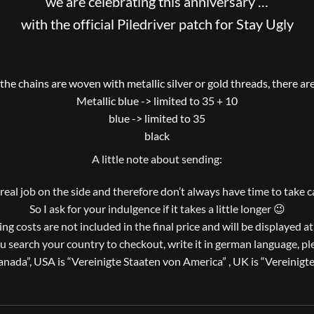
we are celebrating this anniversary …
with the official Piledriver patch for Stay Ugly
the chains are woven with metallic silver or gold threads, there are
Metallic blue -> limited to 35 + 10
blue -> limited to 35
black
A little note about sending:
a real job on the side and therefore don’t always have time to take 
So I ask for your indulgence if it takes a little longer 😉
ng costs are not included in the final price and will be displayed a
ou search your country to checkout, write it in german language, pl
nada”, USA is “Vereinigte Staaten von America” , UK is “Vereinigt