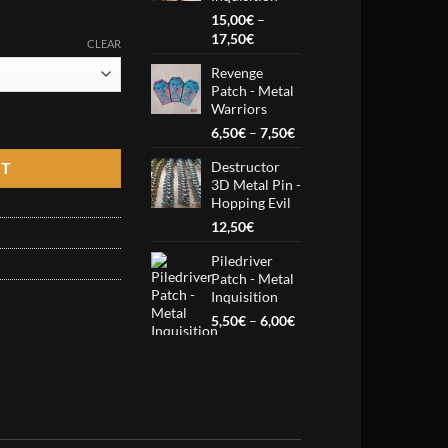
15,00
€
–
Price
17,50
€
CLEAR
range:
Revenge
15,00€
Patch - Metal
through
Warriors
17,50€
anniversary quantity
Price
6,50
€
–
7,50
€
range:
Destructor
RT
6,50€
3D Metal Pin -
through
Hopping Evil
7,50€
12,50
€
Piledriver
Patch - Metal
Inquisition
Price
5,50
€
–
6,00
€
range:
5,50€
through
6,00€