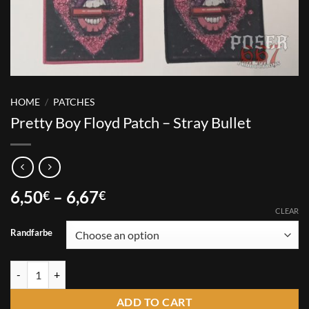
HOME
/
PATCHES
Pretty Boy Floyd Patch – Stray Bullet
Price
6,50
–
6,67
€
€
range:
CLEAR
6,50€
Randfarbe
through
6,67€
Pretty Boy Floyd Patch - Stray Bullet quantity
ADD TO CART