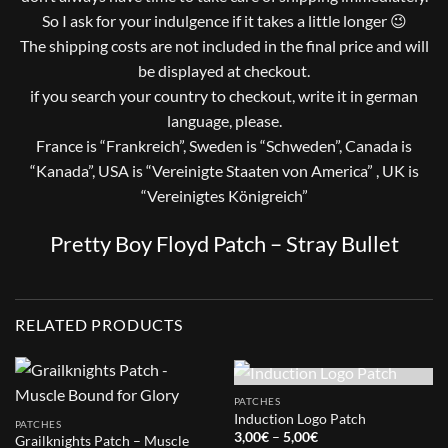
So I ask for your indulgence if it takes a little longer 😉
The shipping costs are not included in the final price and will
be displayed at checkout.
if you search your country to checkout, write it in german
language, please.
France is “Frankreich”, Sweden is “Schweden”, Canada is
“Kanada”, USA is “Vereinigte Staaten von America” , UK is
“Vereinigtes Königreich”
Pretty Boy Floyd Patch – Stray Bullet
RELATED PRODUCTS
OUT OF STOCK
PATCHES
Induction Logo Patch
PATCHES
Price
3,00
€
–
5,00
€
Grailknights Patch – Muscle