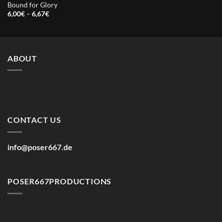
range:
Bound for Glory
3,00€
Price
through
6,00
€
–
6,67
€
range:
5,00€
6,00€
through
6,67€
ABOUT
CONTACT US
info@poser667.de
POSER667PRODUCTIONS