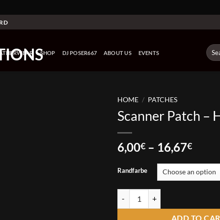
ARD
Sear
EATHERWEAR
SHOP
DJ POSER667
ABOUT US
EVENTS
for:
HOME
/
PATCHES
Scanner Patch – 
Price
6,00
–
16,67
€
€
range
6,00
Randfarbe
thro
16,6
Scanner Patch - Hypertrace quant
ADD TO CA