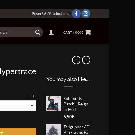
Poser667Productions
ch
CART /
0,00
€
Hypertrace
You may also like…
:
CLEAR
Solemnity
€
Patch - Reign
in Hell
ugh
6,50
€
7€
ity
Tailgunner 3D
Pin - Guns For
RT