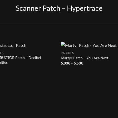
Scanner Patch – Hypertrace
ES
PATCHES
RUCTOR Patch – Decibel
Martyr Patch – You Are Next
lties
Price
5,00
€
–
5,50
€
range:
€
5,00€
through
5,50€