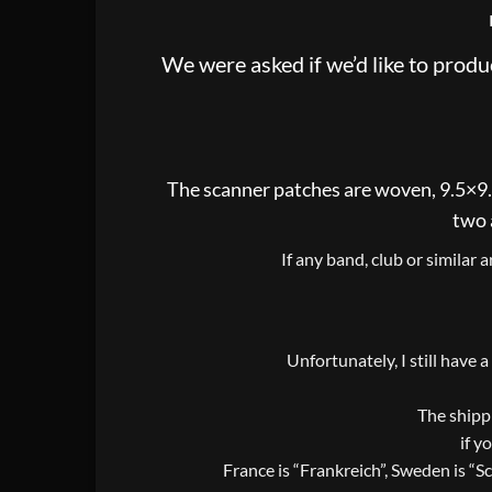
We were asked if we’d like to prod
The scanner patches are woven, 9.5×9.5 
two 
If any band, club or similar 
Unfortunately, I still have 
The shippi
if y
France is “Frankreich”, Sweden is “S