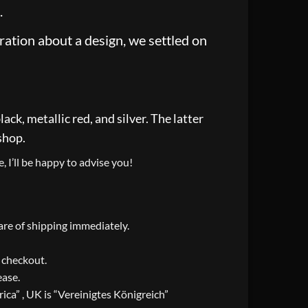
.
ation about a design, we settled on
ck, metallic red, and silver. The latter
shop.
, I’ll be happy to advise you!
care of shipping immediately.
t checkout.
ease.
ica” , UK is “Vereinigtes Königreich”