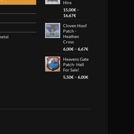
Hire
15,00
€
–
Price
16,67
€
range:
Cloven Hoof
15,00€
Patch -
through
Heathen
metal
16,67€
Cross
Price
6,00
€
–
6,67
€
range:
Heavens Gate
6,00€
Patch- Hell
through
For Sale!
6,67€
Price
5,50
€
–
6,00
€
range:
5,50€
through
6,00€