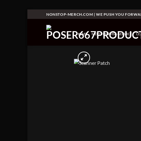
Skip
NONSTOP-MERCH.COM | WE PUSH YOU FORW
to
content
HOME
MERCHANDISE-SERVICE
L