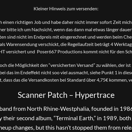
Kleiner Hinweis zum versenden:
ch einen richtigen Job und habe daher nicht immer sofort Zeit mi
er bitte ich um Nachsicht, wenn das dann mal etwas länger dauer
en sind nicht im Endpreis mit eingerechnet und werden beim Che
s Warensendung verschickt, die Regellaufzeit beträgt 4 Werktage
HT versichert und Poser667 Productions kommt nicht für den Scha
 noch die Möglichkeit den “versicherten Versand” zu wählen, der is
bei das im Endeffekt nicht soo viel ausmacht, siehe Punkt 1 in die
t, dass das die Versandkosten bei Standard über 4,75€ kommen, ve
Scanner Patch – Hypertrace
band from North Rhine-Westphalia, founded in 1986.
 their second album, “Terminal Earth,” in 1989, both
neup changes, but this hasn’t stopped them from relea