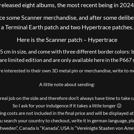
released eight albums, the most recent being in 2024
uce some Scanner merchandise, and after some deliber
a Terminal Earth patch and two Hypertrace patches.
Here is the Scanner patch – Hypertrace
cm in size, and come with three different border colors: bla
are limited edition and are only available here in the P667 
are interested in their own 3D metal pin or merchandise, write to me
A little note about sending:
a real job on the side and therefore don’t always have time to take 
So I ask for your indulgence if it takes a little longer 😉
ng costs are not included in the final price and will be displayed a
ou search your country to checkout, write it in german language, pl
chweden”, Canada is “Kanada”, USA is “Vereinigte Staaten von Amer