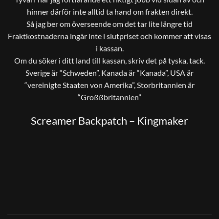
hinner därför inte alltid ta hand om frakten direkt.
Så jag ber om överseende om det tar lite längre tid
Fraktkostnaderna ingår inte i slutpriset och kommer att visas
i kassan.
Om du söker i ditt land till kassan, skriv det på tyska, tack.
Sverige är “Schweden”, Kanada är “Kanada”, USA är
“vereinigte Staaten von Amerika”, Storbritannien är
“Großßbritannien”
Screamer Backpatch – Kingmaker