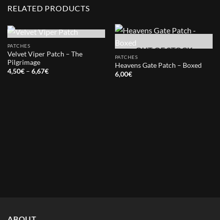
RELATED PRODUCTS
OUT OF STOCK
PATCHES
OUT OF STOCK
Velvet Viper Patch – The
PATCHES
Pilgrimage
Heavens Gate Patch – Boxed
Price
4,50
€
–
6,67
€
6,00
€
range:
4,50€
through
6,67€
ABOUT