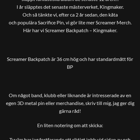
I år släpptes det senaste mästerverket, Kingmaker.
Och så tänkte vi, efter ca 2 år sedan, den kåta
och populära Sacrifice Pin, vi gör lite mer Screamer Merch.
Här har vi Screamer Backpatch – Kingmaker.
Screamer Backpatch är 36 cm hög och har standardmått för
BP
Om något band, klubb eller liknande är intresserade av en
egen 3D metal pin eller merchandise, skriv till mig, jag ger dig
gärna råd!
En liten notering om att skicka:
Tyvärr har jag fortfarande ett riktigt jobb vid sidan av och