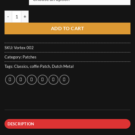
through
6,50€
Vortex Patch - Horrible Dolls quantity
ADD TO CART
SKU:
Vortex 002
Category:
Patches
Tags:
Classics
,
coffin Patch
,
Dutch Metal
DESCRIPTION