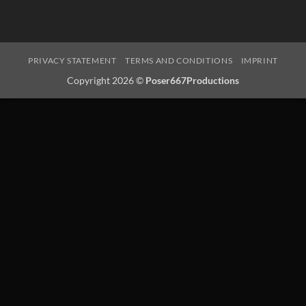
PRIVACY STATEMENT
TERMS AND CONDITIONS
IMPRINT
Copyright 2026 ©
Poser667Productions