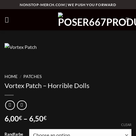
Skip
NONSTOP-MERCH.COM | WE PUSH YOU FORWARD
to
content
HOME
/
PATCHES
Vortex Patch – Horrible Dolls
Price
6,00
–
6,50
€
€
range:
CLEAR
6,00€
Randfarbe