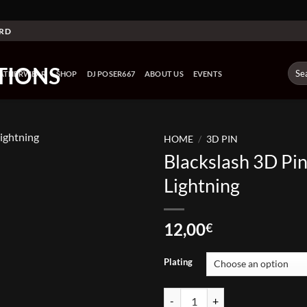
ARD
Sear
EATHERWEAR
SHOP
DJ POSER667
ABOUT US
EVENTS
for:
HOME
/
3D PIN
Blackslash 3D Pin 
Lightning
12,00
€
Plating
Blackslash 3D Pin - Sinister Light