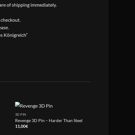
care of shipping immediately.
t checkout.
ease.
es Königreich”
3D PIN
3D PIN
Revenge 3D Pin – Harder Than Steel
Piledriver 3D Pin – M
Price
11,00
€
15,00
€
–
17,50
€
range
15,0