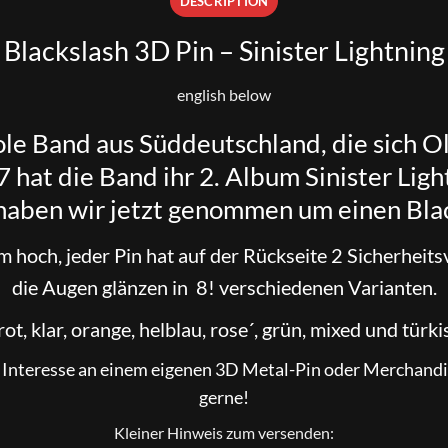
DESCRIPTION
Blackslash 3D Pin – Sinister Lightning
english below
oole Band aus Süddeutschland, die sich 
 hat die Band ihr 2. Album Sinister Lig
haben wir jetzt genommen um einen Blac
m hoch, jeder Pin hat auf der Rückseite 2 Sicherheitsv
die Augen glänzen in 8! verschiedenen Varianten.
rot, klar, orange, helblau, rose´, grün, mixed und türki
ä. Interesse an einem eigenen 3D Metal-Pin oder Merchandis
gerne!
Kleiner Hinweis zum versenden: