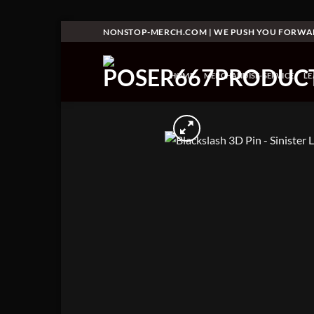
Skip
NONSTOP-MERCH.COM | WE PUSH YOU FORW
to
content
HOME
MERCHANDISE-SERVICE
L