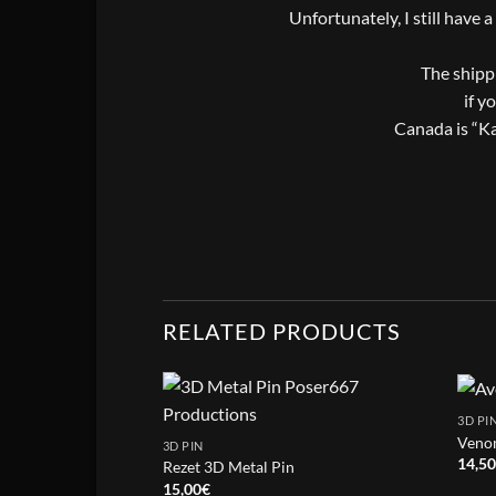
Unfortunately, I still have 
The shippi
if y
Canada is “Ka
RELATED PRODUCTS
3D PI
Venom
3D PIN
14,5
Rezet 3D Metal Pin
15,00
€