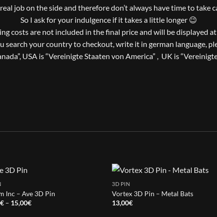
a real job on the side and therefore don’t always have time to take 
So I ask for your indulgence if it takes a little longer 😉
ng costs are not included in the final price and will be displayed a
ou search your country to checkout, write it in german language, pl
nada”, USA is “Vereinigte Staaten von America” , UK is “Vereinigt
N
3D PIN
 Inc – Ave 3D Pin
Vortex 3D Pin – Metal Bats
Price
0
€
–
15,00
€
13,00
€
range:
14,50€