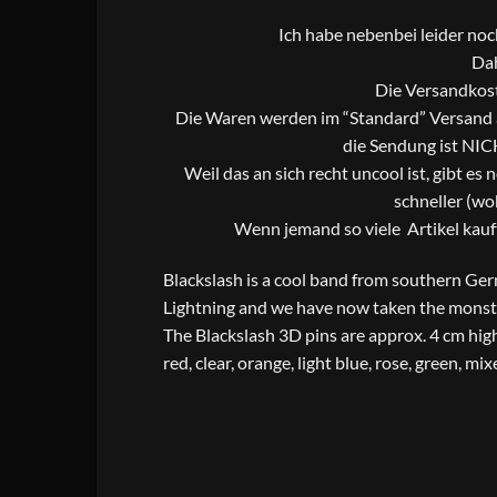
Ich habe nebenbei leider no
Dah
Die Versandkost
Die Waren werden im “Standard” Versand al
die Sendung ist NIC
Weil das an sich recht uncool ist, gibt es
schneller (wo
Wenn jemand so viele Artikel kauf
Blackslash is a cool band from southern Ger
Lightning and we have now taken the monste
The Blackslash 3D pins are approx. 4 cm high,
red, clear, orange, light blue, rose, green, m