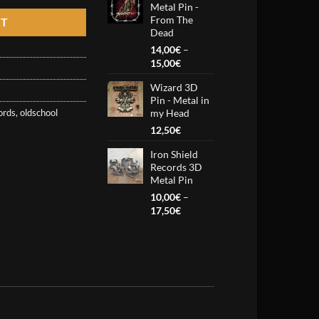
Metal Pin -
through
From The
RT
16,67€
Dead
14,00
€
–
Price
15,00
€
range:
Wizard 3D
14,00€
Pin - Metal in
through
ords
,
oldschool
my Head
15,00€
12,50
€
Iron Shield
Records 3D
Metal Pin
10,00
€
–
Price
17,50
€
range:
10,00€
through
17,50€