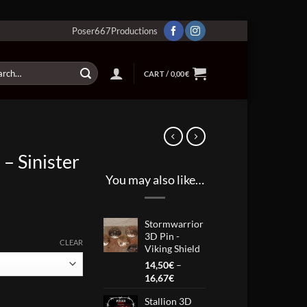
Poser667Productions
ch
CART /
0,00
€
– Sinister
You may also like…
Stormwarrior
3D Pin -
CLEAR
Viking Shield
14,50
€
–
Price
16,67
€
range:
ning quantity
Stallion 3D
14,50€