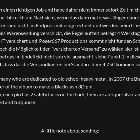
ch einen richtigen Job und habe daher nicht immer sofort Zeit mi
er bitte ich um Nachsicht, wenn das dann mal etwas länger dauer
en sind nicht im Endpreis mit eingerechnet und werden beim Che
s Warensendung verschickt, die Regellaufzeit beträgt 4 Werktage
HT versichert und Poser667 Productions kommt nicht für den Scha
 noch die Möglichkeit den “versicherten Versand” zu wählen, der is
bei das im Endeffekt nicht soo viel ausmacht, siehe Punkt 1 in die
t, dass das die Versandkosten bei Standard über 4,75€ kommen, ve
many who are dedicated to old school heavy metal. In 2007 the Bn
r of the album to make a Blackslash 3D pin.
 each pin has 2 safety locks on the back, they are antique silver and
ixed and turquoise
A little note about sending: