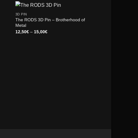
3D PIN
The RODS 3D Pin – Brotherhood of
Metal
Price
12,50
€
–
15,00
€
range:
12,50€
through
15,00€
3D PIN
R-EVOLUTION OF S
Pin
10,00
€