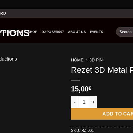
ARD
Search
LEATHERWEAR
SHOP
DJ POSER667
ABOUT US
EVENTS
for:
HOME
/
3D PIN
Rezet 3D Metal 
15,00
€
Rezet 3D Metal Pin quantity
ADD TO CA
SKU:
RZ 001