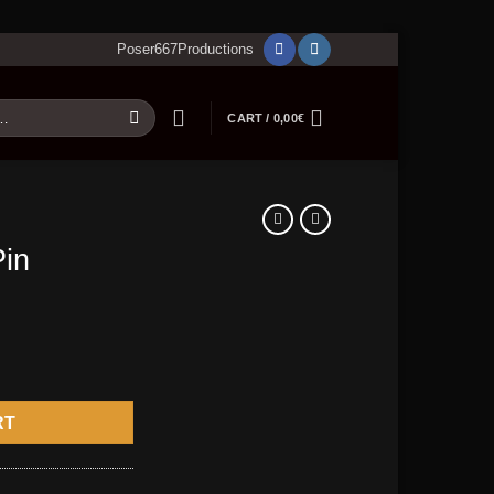
Poser667Productions
CART /
0,00
€
Pin
RT