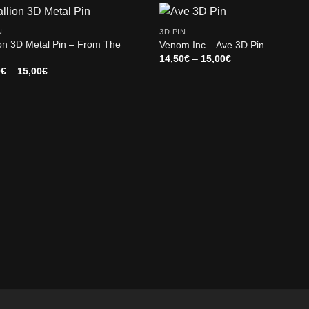
N
3D PIN
ion 3D Metal Pin – From The
Venom Inc – Ave 3D Pin
Price
14,50
€
–
15,00
€
range:
Price
0
€
–
15,00
€
14,50€
range:
through
14,00€
15,00€
through
15,00€