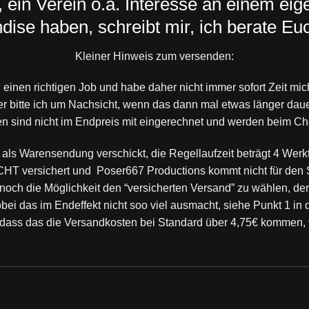
, ein Verein o.ä. Interesse an einem ei
ise haben, schreibt mir, ich berate Eu
Kleiner Hinweis zum versenden:
 einen richtigen Job und habe daher nicht immer sofort Zeit 
r bitte ich um Nachsicht, wenn das dann mal etwas länger daue
n sind nicht im Endpreis mit eingerechnet und werden beim Ch
ls Warensendung verschickt, die Regellaufzeit beträgt 4 Werkt
CHT versichert und Poser667 Productions kommt nicht für den S
s noch die Möglichkeit den “versicherten Versand” zu wählen, der
bei das im Endeffekt nicht soo viel ausmacht, siehe Punkt 1 in
, dass das die Versandkosten bei Standard über 4,75€ kommen, v