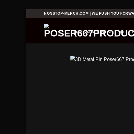
Skip
NONSTOP-MERCH.COM | WE PUSH YOU FORW
to
content
HOME
MERCHANDISE-SERVICE