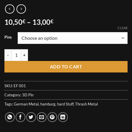
Price
10,50
–
13,00
€
€
range:
CLEAR
10,50€
Pins
through
13,00€
EmpiresFall 3D Metal Pin quantity
ADD TO CART
SKU:
EF 001
Category:
3D Pin
Tags:
German Metal
,
hamburg
,
hard Stuff
,
Thrash Metal