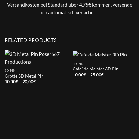
Versandkosten bei Standard über 4,75€ kommen, versende
ich automatisch versichert.
RELATED PRODUCTS
3D PIN
Cafe´ de Meister 3D Pin
3D PIN
Price
10,00
€
–
25,00
€
Grotte 3D Metal Pin
range:
Price
10,00
€
–
20,00
€
10,00€
range:
through
10,00€
25,00€
through
20,00€