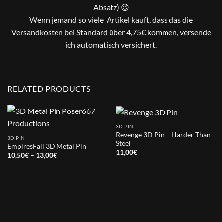
Absatz) 😉
Wenn jemand so viele Artikel kauft, dass das die
Versandkosten bei Standard über 4,75€ kommen, versende
ich automatisch versichert.
RELATED PRODUCTS
3D PIN
Revenge 3D Pin – Harder Than
3D PIN
Steel
EmpiresFall 3D Metal Pin
11,00
€
Price
10,50
€
–
13,00
€
range:
10,50€
through
13,00€