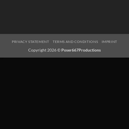
PRIVACY STATEMENT
TERMS AND CONDITIONS
IMPRINT
Copyright 2026 ©
Poser667Productions