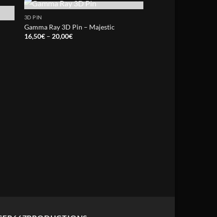
OUT OF STOCK
3D PIN
Gamma Ray 3D Pin – Majestic
Price
16,50
€
–
20,00
€
range:
16,50€
through
20,00€
3D PIN
Vladimir Harkonnen 
Pin
10,00
€