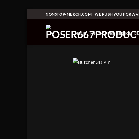
Skip
NONSTOP-MERCH.COM | WE PUSH YOU FORW
to
content
HOME
MERCHANDISE-SERVICE
L