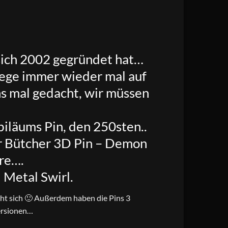
sich 2002 gegründet hat…
Wege immer wieder mal auf
ns mal gedacht, wir müssen
iläums Pin, den 250sten..
r Bütcher 3D Pin – Demon
re….
 Metal Swirl.
eht sich 🙂 Außerdem haben die Pins 3
Versionen…