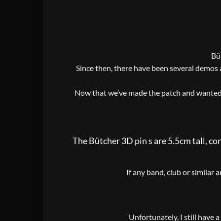
Bü
Since then, there have been several demos 
Now that we’ve made the patch and wanted t
The Bütcher 3D pin s are 5.5cm tall, co
If any band, club or similar 
Unfortunately, I still have 