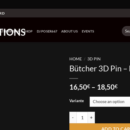
ARD
Sear
EATHERWEAR
SHOP
DJ POSER667
ABOUT US
EVENTS
for:
HOME
/
3D PIN
Bütcher 3D Pin 
Pri
16,50
–
18,50
€
€
ran
16,
Variante
thr
18,
Bütcher 3D Pin - Demon quantity
ADD TO CA