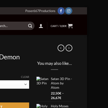
Poser667Productions
ch
CART /
0,00
€
– Demon
You may also like…
ce
ge:
CLEAR
Satan 3D Pin -
50€
Atom by
Atom
ough
22,50
€
–
50€
Price
26,67
€
range:
Holy Moses
22,50€
RT