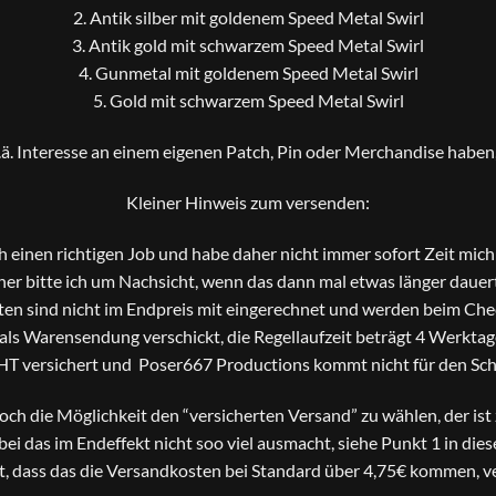
2. Antik silber mit goldenem Speed Metal Swirl
3. Antik gold mit schwarzem Speed Metal Swirl
4. Gunmetal mit goldenem Speed Metal Swirl
5. Gold mit schwarzem Speed Metal Swirl
o.ä. Interesse an einem eigenen Patch, Pin oder Merchandise haben, 
Kleiner Hinweis zum versenden:
ch einen richtigen Job und habe daher nicht immer sofort Zeit mi
er bitte ich um Nachsicht, wenn das dann mal etwas länger dauer
en sind nicht im Endpreis mit eingerechnet und werden beim Che
s Warensendung verschickt, die Regellaufzeit beträgt 4 Werktage
HT versichert und Poser667 Productions kommt nicht für den Scha
 noch die Möglichkeit den “versicherten Versand” zu wählen, der is
bei das im Endeffekt nicht soo viel ausmacht, siehe Punkt 1 in die
t, dass das die Versandkosten bei Standard über 4,75€ kommen, ve