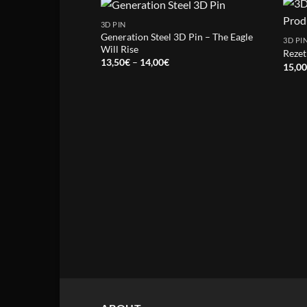
3D PIN
Generation Steel 3D Pin – The Eagle
3D PI
Will Rise
Rezet
Price
13,50
€
–
14,00
€
15,0
range:
13,50€
through
14,00€