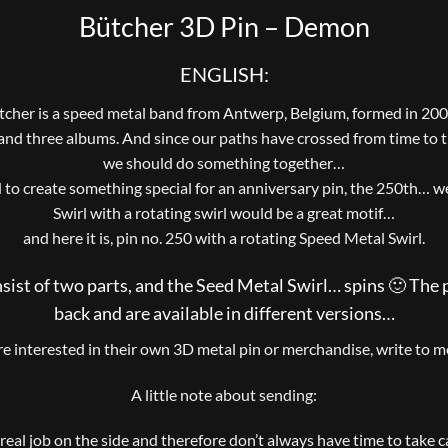
Bütcher 3D Pin – Demon
ENGLISH:
tcher is a speed metal band from Antwerp, Belgium, formed in 20
and three albums. And since our paths have crossed from time to t
we should do something together…
o create something special for an anniversary pin, the 250th… we
Swirl with a rotating swirl would be a great motif…
and here it is, pin no. 250 with a rotating Speed ​​Metal Swirl.
nsist of two parts, and the Seed Metal Swirl… spins 🙂 The p
back and are available in different versions…
are interested in their own 3D metal pin or merchandise, write to me
A little note about sending:
a real job on the side and therefore don’t always have time to take 