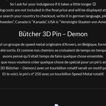
So I ask for your indulgence if it takes a little longer 😉
ng costs are not included in the final price and will be displayed a
ou search your country to checkout, write it in german language, pl
chweden”, Canada is “Kanada”, USA is “Vereinigte Staaten von Amer
Bütcher 3D Pin – Demon
st un groupe de speed metal originaire d’Anvers, en Belgique, form
été sortis. Et comme nos chemins se croisaient de temps en temps l
avons pensé qu’il était temps de faire quelque chose ensemble.
que nous voulions créer quelque chose de spécial pour un pin’s an
 3D Bütcher – Demon,l avec un tourbillon rotatif serait un motif pa
Et le voici, le pin’s n° 250 avec un tourbillon Speed ​​Metal rotatif.