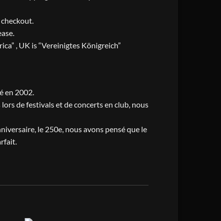
t checkout.
ease.
ica” , UK is “Vereinigtes Königreich”
é en 2002.
ors de festivals et de concerts en club, nous
niversaire, le 250e, nous avons pensé que le
rfait.