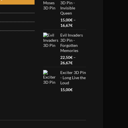
3D Pin -
through
Invisible
26,67€
Queen
15,00
€
–
Price
16,67
€
range:
Evil Invaders
15,00€
3D Pin -
through
Forgotten
16,67€
Memories
22,50
€
–
Price
26,67
€
range:
Exciter 3D Pin
22,50€
- Long Live the
through
Loud
26,67€
15,00
€