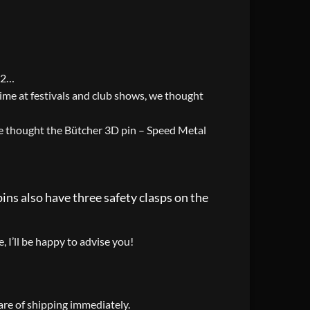
02…
ime at festivals and club shows, we thought
 thought the Bütcher 3D pin – Speed ​​Metal
ins also have three safety clasps on the
, I’ll be happy to advise you!
care of shipping immediately.