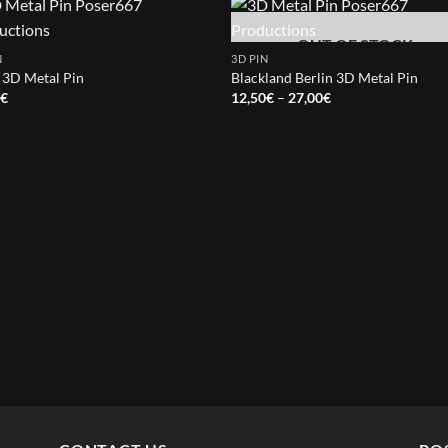
OUT OF STOCK
N
3D PIN
 3D Metal Pin
Blackland Berlin 3D Metal Pin
Price
0
€
12,50
€
–
27,00
€
range:
12,50€
through
27,00€