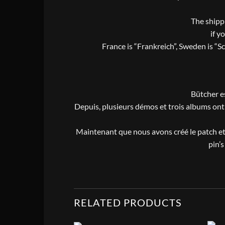
The shippi
if y
France is “Frankreich”, Sweden is “S
Bütcher e
Depuis, plusieurs démos et trois albums ont 
Maintenant que nous avons créé le patch et 
pin’s
RELATED PRODUCTS