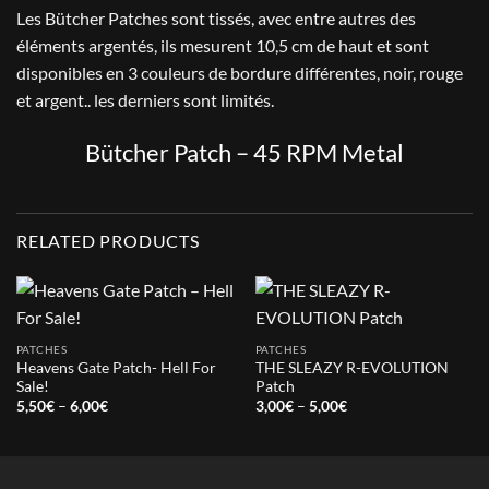
Les Bütcher Patches sont tissés, avec entre autres des
éléments argentés, ils mesurent 10,5 cm de haut et sont
disponibles en 3 couleurs de bordure différentes, noir, rouge
et argent.. les derniers sont limités.
Bütcher Patch – 45 RPM Metal
RELATED PRODUCTS
PATCHES
PATCHES
Heavens Gate Patch- Hell For
THE SLEAZY R-EVOLUTION
Sale!
Patch
Price
Price
5,50
€
–
6,00
€
3,00
€
–
5,00
€
range:
range:
5,50€
3,00€
through
through
6,00€
5,00€