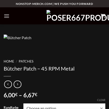
Skip
NONSTOP-MERCH.COM | WE PUSH YOU FORWARD
to
content
HOME
/
PATCHES
Bütcher Patch – 45 RPM Metal
Price
6,00
–
6,67
€
€
range:
CLEAR
6,00€
Randfarbe