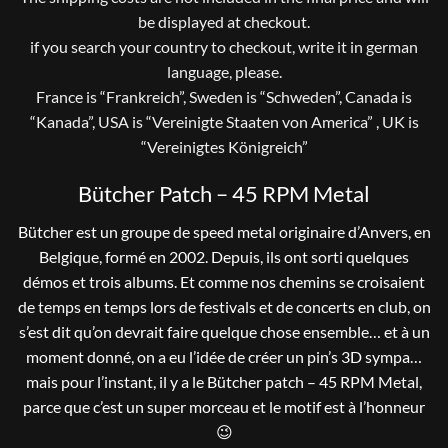
be displayed at checkout.
if you search your country to checkout, write it in german
language, please.
France is “Frankreich”, Sweden is “Schweden”, Canada is
“Kanada”, USA is “Vereinigte Staaten von America” , UK is
“Vereinigtes Königreich”
Bütcher Patch – 45 RPM Metal
Bütcher est un groupe de speed metal originaire d’Anvers, en
Belgique, formé en 2002. Depuis, ils ont sorti quelques
démos et trois albums. Et comme nos chemins se croisaient
de temps en temps lors de festivals et de concerts en club, on
s’est dit qu’on devrait faire quelque chose ensemble… et à un
moment donné, on a eu l’idée de créer un pin’s 3D sympa…
mais pour l’instant, il y a le Bütcher patch – 45 RPM Metal,
parce que c’est un super morceau et le motif est à l’honneur
😉