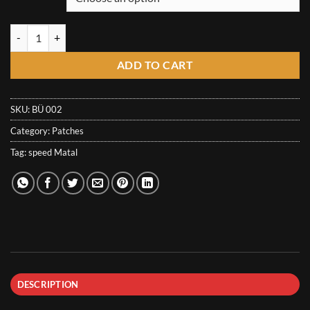
through
6,67€
Bütcher Patch - 45 RPM Metal quantity
ADD TO CART
SKU:
BÜ 002
Category:
Patches
Tag:
speed Matal
DESCRIPTION