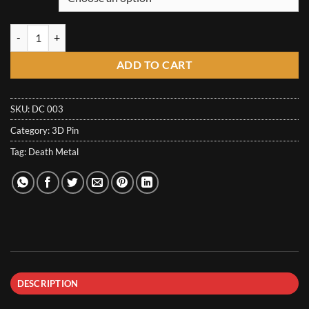
through
14,50€
Decreate 3D Pin - Plague Doctor quantity
ADD TO CART
SKU:
DC 003
Category:
3D Pin
Tag:
Death Metal
DESCRIPTION