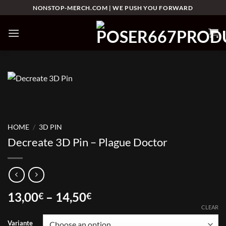
Skip
NONSTOP-MERCH.COM | WE PUSH YOU FORWARD
to
content
HOME
/
3D PIN
Decreate 3D Pin – Plague Doctor
Price
13,00
–
14,50
€
€
range:
CLEAR
13,00€
Variante