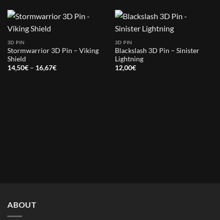
3D PIN
3D PIN
Stormwarrior 3D Pin – Viking
Blackslash 3D Pin – Sinister
Shield
Lightning
Price
14,50
€
–
16,67
€
12,00
€
range:
14,50€
through
16,67€
ABOUT