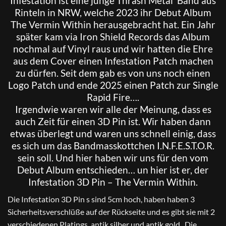
Infestation
ist eine junge Thrash Metal Band aus
Rinteln in NRW, welche 2023 ihr Debut Album
The Vermin Within herausgebracht hat. Ein Jahr
später kam via Iron Shield Records das Album
nochmal auf Vinyl raus und wir hatten die Ehre
aus dem Cover einen Infestation Patch machen
zu dürfen. Seit dem gab es von uns noch einen
Logo Patch und ende 2025 einen Patch zur Single
Rapid Fire….
Irgendwie waren wir alle der Meinung, dass es
auch Zeit für einen 3D Pin ist. Wir haben dann
etwas überlegt und waren uns schnell einig, dass
es sich um das Bandmasskottchen I.N.F.E.S.T.O.R.
sein soll. Und hier haben wir uns für den vom
Debut Album entschieden… un hier ist er, der
Infestation 3D Pin – The Vermin Within.
Die Infestation 3D Pin s sind 5cm hoch, haben haben 3
Sicherheitsverschlüße auf der Rückseite und es gibt sie mit 2
verschiedenen Platings, antik silber und antik gold. Die