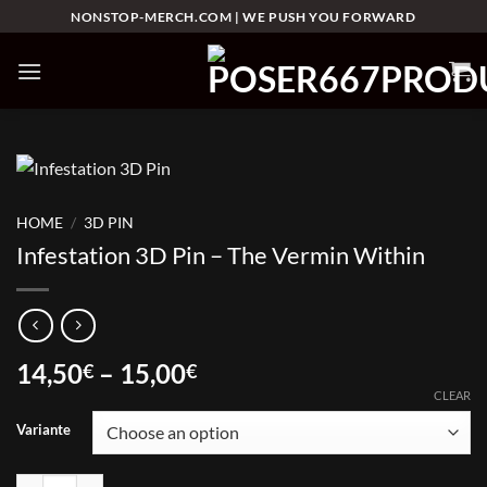
Skip
NONSTOP-MERCH.COM | WE PUSH YOU FORWARD
to
content
HOME
/
3D PIN
Infestation 3D Pin – The Vermin Within
Price
14,50
–
15,00
€
€
range:
CLEAR
14,50€
Variante
through
15,00€
Infestation 3D Pin - The Vermin Within quantity