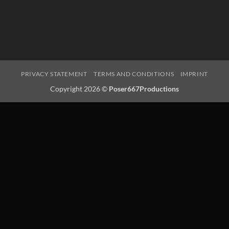
PRIVACY STATEMENT
TERMS AND CONDITIONS
IMPRINT
Copyright 2026 ©
Poser667Productions