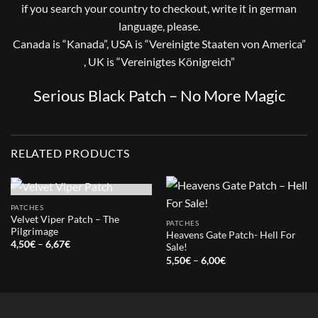
if you search your country to checkout, write it in german
language, please.
Canada is “Kanada”, USA is “Vereinigte Staaten von America”
, UK is “Vereinigtes Königreich”
Serious Black Patch – No More Magic
RELATED PRODUCTS
OUT OF STOCK
PATCHES
Velvet Viper Patch – The
PATCHES
Pilgrimage
Heavens Gate Patch- Hell For
Price
4,50
€
–
6,67
€
Sale!
range:
Price
5,50
€
–
6,00
€
4,50€
range:
through
5,50€
6,67€
through
6,00€