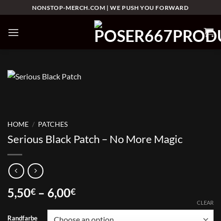
Skip
NONSTOP-MERCH.COM | WE PUSH YOU FORWARD
to
content
HOME
/
PATCHES
Serious Black Patch – No More Magic
Price
5,50
–
6,00
€
€
range:
CLEAR
5,50€
Randfarbe