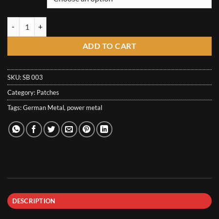
through
6,00€
Serious Black Patch - No More Magic quantity
ADD TO CART
SKU:
SB 003
Category:
Patches
Tags:
German Metal
,
power metal
DESCRIPTION