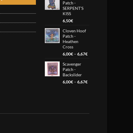
Patch -
through
SERPENT’S
16,67€
KISS
6,50
€
Cloven Hoof
Patch -
Heathen
Cross
Price
6,00
€
–
6,67
€
range:
Scavenger
6,00€
Patch -
through
Backslider
6,67€
Price
6,00
€
–
6,67
€
range:
6,00€
through
6,67€