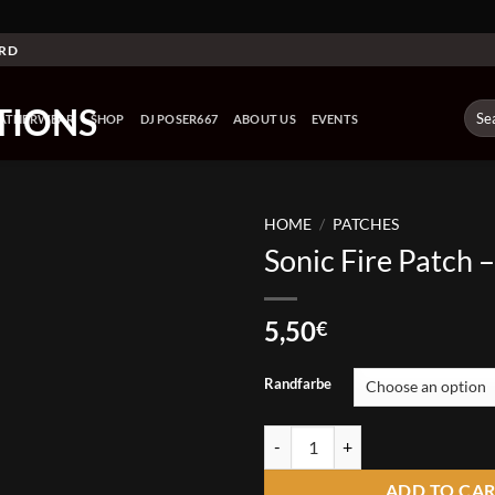
ARD
Sear
EATHERWEAR
SHOP
DJ POSER667
ABOUT US
EVENTS
for:
HOME
/
PATCHES
Sonic Fire Patch 
5,50
€
Randfarbe
Sonic Fire Patch - Logo quantity
ADD TO CA