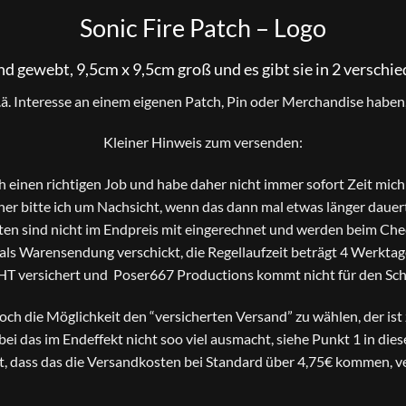
Sonic Fire Patch – Logo
ind gewebt, 9,5cm x 9,5cm groß und es gibt sie in 2 verschi
o.ä. Interesse an einem eigenen Patch, Pin oder Merchandise haben, 
Kleiner Hinweis zum versenden:
ch einen richtigen Job und habe daher nicht immer sofort Zeit mi
er bitte ich um Nachsicht, wenn das dann mal etwas länger dauer
en sind nicht im Endpreis mit eingerechnet und werden beim Che
s Warensendung verschickt, die Regellaufzeit beträgt 4 Werktage
HT versichert und Poser667 Productions kommt nicht für den Scha
 noch die Möglichkeit den “versicherten Versand” zu wählen, der is
bei das im Endeffekt nicht soo viel ausmacht, siehe Punkt 1 in die
t, dass das die Versandkosten bei Standard über 4,75€ kommen, ve