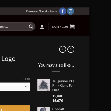
Poser667Productions
ch
CART /
0,00
€
– Logo
You may also like…
CLEAR
Tailgunner 3D
Pin - Guns For
Hire
15,00
€
–
Price
16,67
€
range:
CobraKill
15,00€
RT