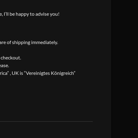
, I’ll be happy to advise you!
care of shipping immediately.
t checkout.
ease.
ica” , UK is “Vereinigtes Königreich”