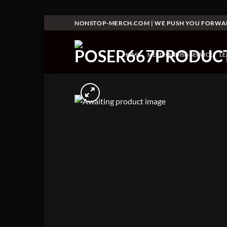
Skip
NONSTOP-MERCH.COM | WE PUSH YOU FORW
to
content
HOME
MERCHANDISE-SERVICE
L