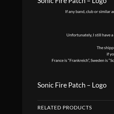
Sonic Fire Patch – Logo
If any band, club or similar 
Unfortunately, I still have 
The shippi
if y
France is “Frankreich”, Sweden is “S
Sonic Fire Patch – Logo
RELATED PRODUCTS