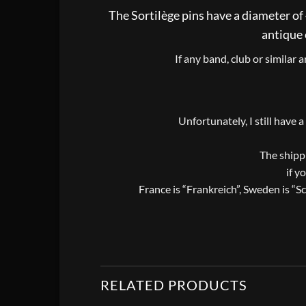
The Sortilège pins have a diameter of 
antique 
If any band, club or similar 
Unfortunately, I still have 
The shippi
if y
France is “Frankreich”, Sweden is “S
RELATED PRODUCTS