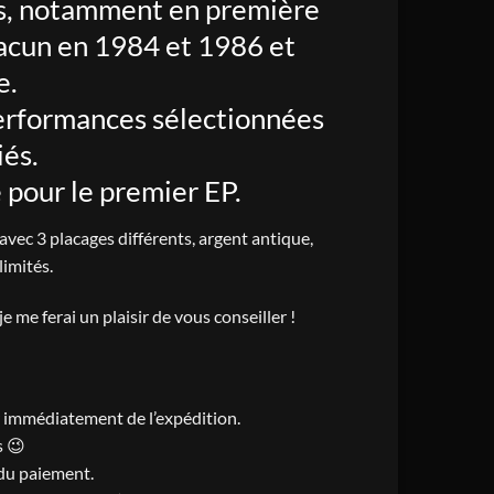
ves, notamment en première
hacun en 1984 et 1986 et
e.
performances sélectionnées
iés.
 pour le premier EP.
avec 3 placages différents, argent antique,
limités.
e me ferai un plaisir de vous conseiller !
er immédiatement de l’expédition.
s 😉
s du paiement.