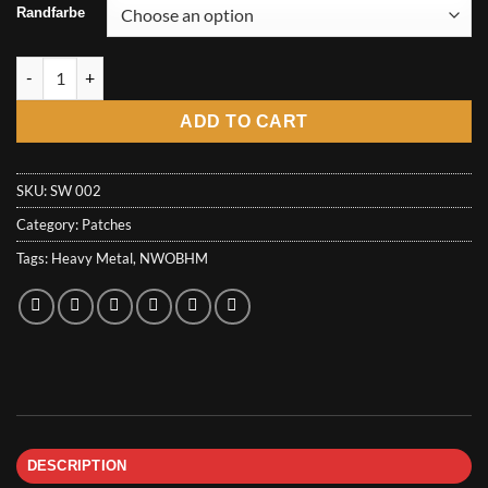
6,50€
Randfarbe
through
7,00€
Stormwitch Patch - Dance with the Witches quantity
ADD TO CART
SKU:
SW 002
Category:
Patches
Tags:
Heavy Metal
,
NWOBHM
DESCRIPTION