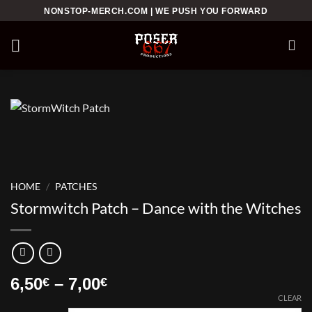
Skip
NONSTOP-MERCH.COM | WE PUSH YOU FORWARD
to
content
HOME
/
PATCHES
Stormwitch Patch – Dance with the Witches
Price
6,50
–
7,00
€
€
range:
CLEAR