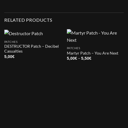
RELATED PRODUCTS
PATCHES
DESTRUCTOR Patch – Decibel
PATCHES
Casualties
Martyr Patch – You Are Next
5,00
€
Price
–
5,00
€
5,50
€
range:
5,00€
through
5,50€