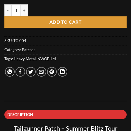
7,00€
Tailgunner Patch - Summer Blitz Tour quantity
ADD TO CART
SKU:
TG 004
Category:
Patches
Tags:
Heavy Metal
,
NWOBHM
DESCRIPTION
Tailgunner Patch – Summer Blitz Tour