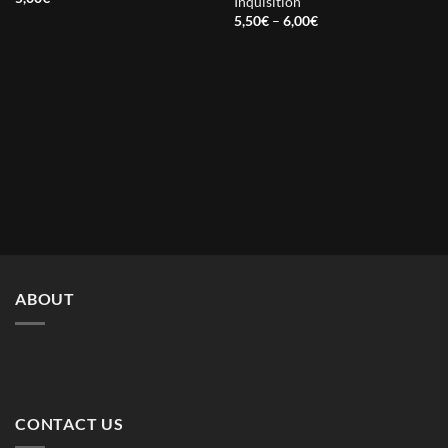
Inquisition
Price
5,50
€
–
6,00
€
range:
5,50€
through
6,00€
ABOUT
CONTACT US