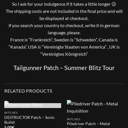
So I ask for your indulgence if it takes a little longer 😉
The shipping costs are not included in the final price and will
be displayed at checkout.
if you search your country to checkout, write it in german
language, please.
France is “Frankreich”, Sweden is “Schweden”, Canada is
“Kanada”, USA is “Vereinigte Staaten von America” , UK is
“Vereinigtes Königreich”
Tailgunner Patch – Summer Blitz Tour
RELATED PRODUCTS
OUT OF STOCK
PATCHES
DESTRUCTOR Patch – Sonic
PATCHES
Bullet
Piledriver Patch – Metal
5,00
€