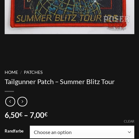
HOME
/
PATCHES
Tailgunner Patch – Summer Blitz Tour
Price
6,50
–
7,00
€
€
range:
CLEAR
6,50€
Randfarbe
through