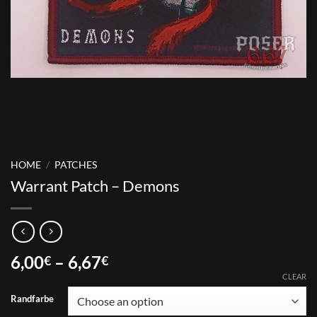
HOME
/
PATCHES
Warrant Patch – Demons
Price
6,00
–
6,67
€
€
range:
CLEAR
6,00€
Randfarbe
through