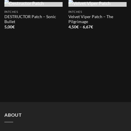
OUT OF STOCK
OUT OF STOCK
PATCHES
PATCHES
DESTRUCTOR Patch – Sonic
Velvet Viper Patch – The
Bullet
Pilgrimage
Price
5,00
€
4,50
€
–
6,67
€
range:
4,50€
through
6,67€
ABOUT