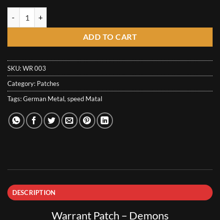
6,67€
Warrant Patch - Demons quantity
ADD TO CART
SKU:
WR 003
Category:
Patches
Tags:
German Metal
,
speed Matal
DESCRIPTION
Warrant Patch – Demons