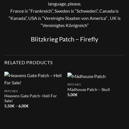
language, please.
France is “Frankreich”, Sweden is “Schweden”, Canada is
“Kanada”, USA is “Vereinigte Staaten von America” , UK is
“Vereinigtes Königreich”
Blitzkrieg Patch – Firefly
RELATED PRODUCTS
PATCHES
Mädhouse Patch – Skull
PATCHES
5,00
€
Heavens Gate Patch- Hell For
Sale!
Price
5,50
€
–
6,00
€
range:
5,50€
through
6,00€