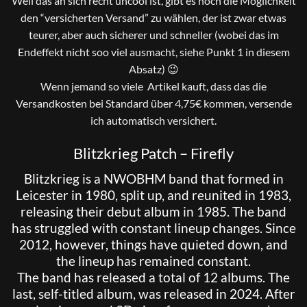
Weil das an sich recht uncool ist, gibt es noch die Möglichkeit
den “versicherten Versand” zu wählen, der ist zwar etwas
teurer, aber auch sicherer und schneller (wobei das im
Endeffekt nicht soo viel ausmacht, siehe Punkt 1 in diesem
Absatz) 😉
Wenn jemand so viele Artikel kauft, dass das die
Versandkosten bei Standard über 4,75€ kommen, versende
ich automatisch versichert.
Blitzkrieg Patch – Firefly
Blitzkrieg is a NWOBHM band that formed in
Leicester in 1980, split up, and reunited in 1983,
releasing their debut album in 1985. The band
has struggled with constant lineup changes. Since
2012, however, things have quieted down, and
the lineup has remained constant.
The band has released a total of 12 albums. The
last, self-titled album, was released in 2024. After