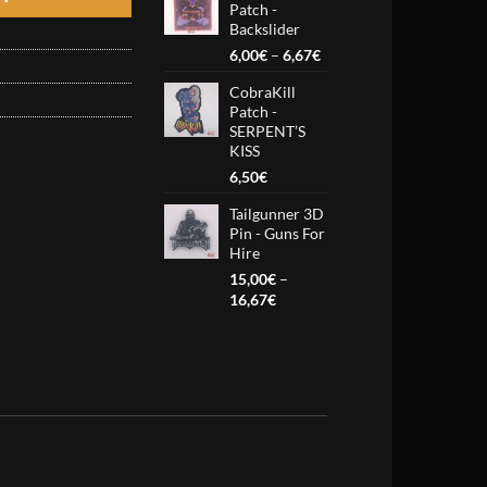
Patch -
through
Backslider
6,67€
Price
6,00
€
–
6,67
€
range:
CobraKill
6,00€
Patch -
through
SERPENT’S
6,67€
KISS
6,50
€
Tailgunner 3D
Pin - Guns For
Hire
15,00
€
–
Price
16,67
€
range:
15,00€
through
16,67€