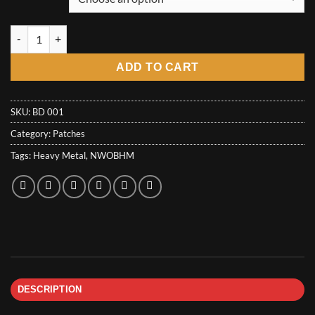
Bonded Patch - Rest in Violence quantity
ADD TO CART
SKU:
BD 001
Category:
Patches
Tags:
Heavy Metal
,
NWOBHM
DESCRIPTION