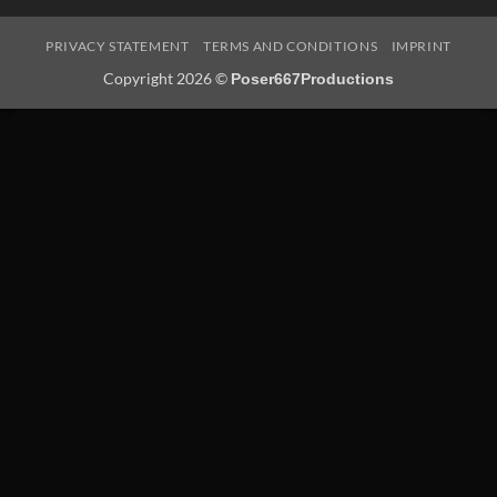
PRIVACY STATEMENT
TERMS AND CONDITIONS
IMPRINT
Copyright 2026 ©
Poser667Productions