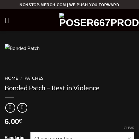
Skip
NONSTOP-MERCH.COM | WE PUSH YOU FORWARD
to
content
HOME
/
PATCHES
Bonded Patch – Rest in Violence
6,00
€
CLEAR
Randfarbe