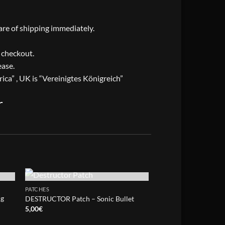
care of shipping immediately.
t checkout.
ease.
ica” , UK is “Vereinigtes Königreich”
r
OUT OF STOCK
OUT OF
PATCHES
PATCHES
ng
DESTRUCTOR Patch – Sonic Bullet
Traitor Patch – Exile
Price
5,00
€
5,50
€
–
6,50
€
range:
5,50€