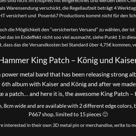
en sind nicht im Endpreis mit eingerechnet und werden beim Che
s Warensendung verschickt, die Regellaufzeit beträgt 4 Werktage
HT versichert und Poser667 Productions kommt nicht für den Scha
 noch die Möglichkeit den “versicherten Versand” zu wählen, der is
bei das im Endeffekt nicht soo viel ausmacht, siehe Punkt 1 in die
t, dass das die Versandkosten bei Standard über 4,75€ kommen, ve
Hammer King Patch – König und Kaise
power metal band that has been releasing strong alb
ir 6th album with Kaiser and König and after we mad
e a patch… and here it is, the awesome King Patch –
cm wide and are available with 2 different edge colors, b
P667 shop, limited to 15 pieces 🙂
are interested in their own 3D metal pin or merchandise, write to me