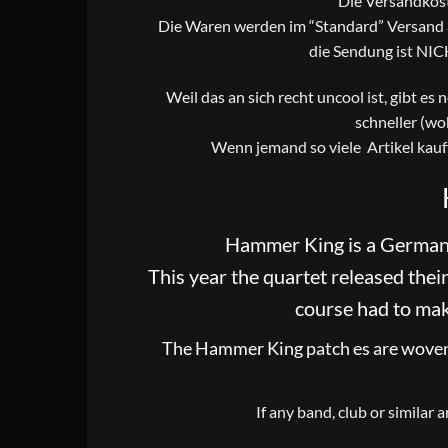
Die Versandkost
Die Waren werden im “Standard” Versand al
die Sendung ist NIC
Weil das an sich recht uncool ist, gibt es
schneller (wo
Wenn jemand so viele Artikel kauf
Hammer King is a German 
This year the quartet released the
course had to mak
The Hammer King patch es are woven, 8
If any band, club or similar 