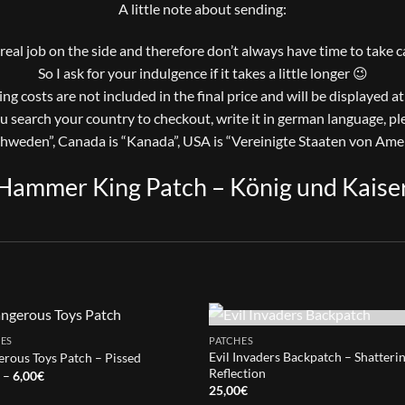
A little note about sending:
a real job on the side and therefore don’t always have time to take 
So I ask for your indulgence if it takes a little longer 😉
ng costs are not included in the final price and will be displayed a
ou search your country to checkout, write it in german language, pl
chweden”, Canada is “Kanada”, USA is “Vereinigte Staaten von Amer
Hammer King Patch – König und Kaise
OUT OF STOCK
ES
PATCHES
Evil Invaders Backpatch – Shatteri
rous Toys Patch – Pissed
Reflection
Price
€
–
6,00
€
range:
25,00
€
5,50€