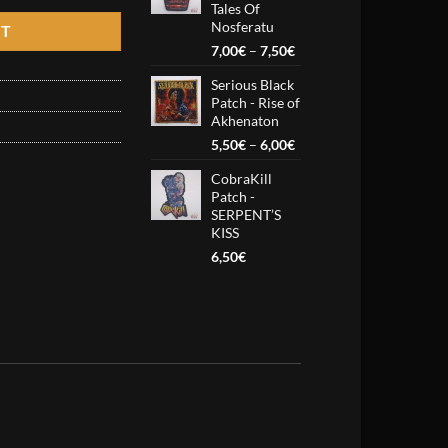
Tales Of
7,50€
Nosferatu
RT
Price
7,00
€
–
7,50
€
range:
Serious Black
7,00€
Patch - Rise of
through
Akhenaton
7,50€
Price
5,50
€
–
6,00
€
range:
CobraKill
5,50€
Patch -
through
SERPENT’S
6,00€
KISS
6,50
€