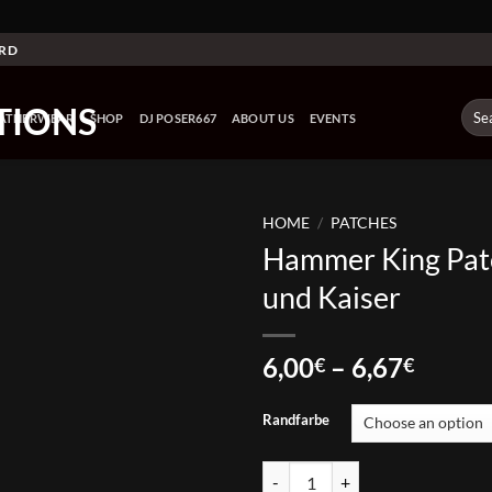
ARD
Sear
EATHERWEAR
SHOP
DJ POSER667
ABOUT US
EVENTS
for:
HOME
/
PATCHES
Hammer King Pat
und Kaiser
Price
6,00
–
6,67
€
€
range:
6,00€
Randfarbe
throu
6,67€
Hammer King Patch - König und K