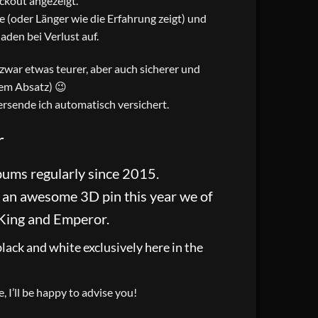
ckout angezeigt.
 (oder Länger wie die Erfahrung zeigt) und
den bei Verlust auf.
t zwar etwas teurer, aber auch sicherer und
sem Absatz) 😉
rsende ich automatisch versichert.
r
ums regularly since 2015.
e an awesome 3D pin this year we of
 King and Emperor.
lack and white exclusively here in the
, I’ll be happy to advise you!