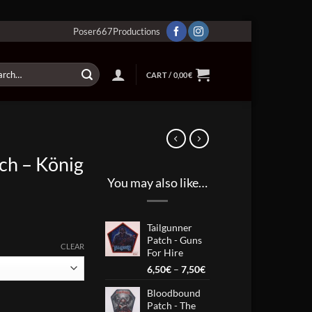
Poser667Productions
ch
CART /
0,00
€
ch – König
You may also like…
Tailgunner
Patch - Guns
CLEAR
For Hire
Price
6,50
€
–
7,50
€
gh
range:
Bloodbound
6,50€
aiser quantity
Patch - The
through