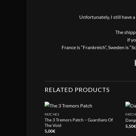
Unfortunately, I still have 
The shippi
if y
France is “Frankreich”, Sweden is “S
RELATED PRODUCTS
PATCHES
PATCH
The 3 Tremors Patch – Guardians Of
Dange
The Void
5,50
5,00
€