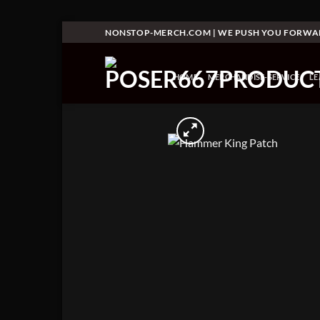
Skip
NONSTOP-MERCH.COM | WE PUSH YOU FORW
to
content
HOME
MERCHANDISE-SERVICE
L