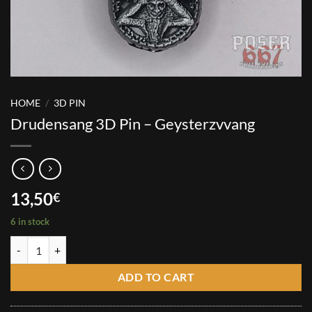
HOME
/
3D PIN
Drudensang 3D Pin – Geysterzvvang
13,50
€
6 in stock
Drudensang 3D Pin - Geysterzvvang quantity
ADD TO CART