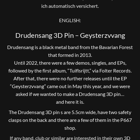
ich automatisch versichert.
ENGLISH:
Drudensang 3D Pin – Geysterzvvang
Drudensang is a black metal band from the Bavarian Forest
that formed in 2013.
Until 2022, there were a few demos, singles, and EPs,
followed by the first album, “Tuiflsrijtt,” via Folter Records.
After that, there were no further releases until the EP
“Geysterzvvang” came out in May this year, and we were
asked if we wanted to make a Drudensang 3D pin…
and here it is.
The Drudensang 3D pin s are 5.5cm wide, have two safety
clasps on the back and there are a few of them in the P667
shop.
If any band, club or similar are interested in their own 3D