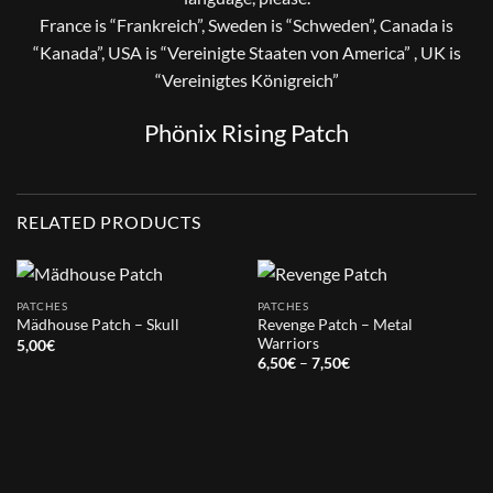
France is “Frankreich”, Sweden is “Schweden”, Canada is
“Kanada”, USA is “Vereinigte Staaten von America” , UK is
“Vereinigtes Königreich”
Phönix Rising Patch
RELATED PRODUCTS
PATCHES
PATCHES
Revenge Patch – Metal
Mädhouse Patch – Skull
Warriors
5,00
€
Price
6,50
€
–
7,50
€
range:
6,50€
through
7,50€