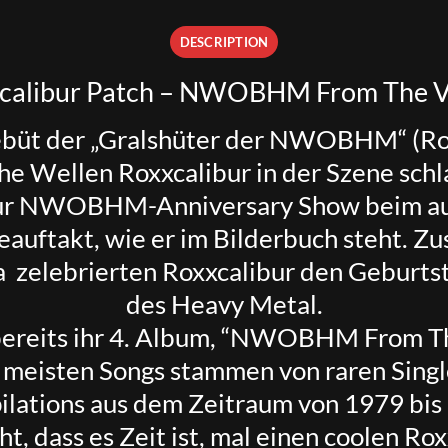
DESCRIPTION
calibur Patch – NWOBHM From The V
Debüt der „Gralshüter der NWOBHM“ (Roc
che Wellen
Roxxcalibur
in der Szene sch
 zur NWOBHM-Anniversary Show beim aus
reauftakt, wie er im Bilderbuch steht. 
a zelebrierten Roxxcalibur den Geburts
des Heavy Metal.
reits ihr 4. Album, “
NWOBHM From The 
e meisten Songs stammen von raren Singl
lations aus dem Zeitraum von 1979 bis
t, dass es Zeit ist, mal einen coolen Ro