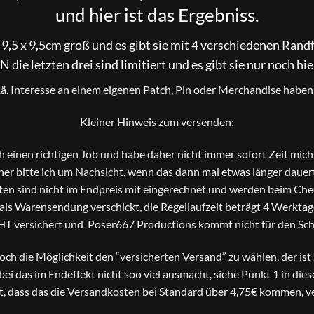
und hier ist das Ergebniss.
 9,5 x 9,5cm groß und es gibt sie mit 4 verschiedenen Randf
 die letzten drei sind limitiert und es gibt sie nur noch hi
o.ä. Interesse an einem eigenen Patch, Pin oder Merchandise haben, 
Kleiner Hinweis zum versenden:
ch einen richtigen Job und habe daher nicht immer sofort Zeit mi
er bitte ich um Nachsicht, wenn das dann mal etwas länger dauer
en sind nicht im Endpreis mit eingerechnet und werden beim Che
s Warensendung verschickt, die Regellaufzeit beträgt 4 Werktage
HT versichert und Poser667 Productions kommt nicht für den Scha
 noch die Möglichkeit den “versicherten Versand” zu wählen, der is
bei das im Endeffekt nicht soo viel ausmacht, siehe Punkt 1 in die
t, dass das die Versandkosten bei Standard über 4,75€ kommen, ve