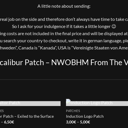
A little note about sending:
a real job on the side and therefore don’t always have time to take 
So I ask for your indulgence if it takes a little longer 😉
ng costs are not included in the final price and will be displayed a
ou search your country to checkout, write it in german language, pl
chweden”, Canada is “Kanada”, USA is “Vereinigte Staaten von Amer
calibur Patch – NWOBHM From The V
OUT OF STOCK
OUT OF STOCK
ES
PATCHES
or Patch – Exiled to the Surface
Induction Logo Patch
Price
Price
€
–
6,50
€
3,00
€
–
5,00
€
range:
range: