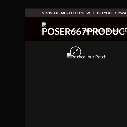
Skip
NONSTOP-MERCH.COM | WE PUSH YOU FORW
to
content
HOME
MERCHANDISE-SERVICE
L