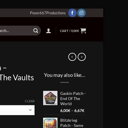
Poser667Productions
ch
CART /
0,00
€
 –
You may also like…
e Vaults
Gaskin Patch -
End Of The
CLEAR
World
Price
6,00
€
–
6,67
€
gh
range:
Blitzkrieg
6,00€
m The Vaults quantity
Patch - Same
through