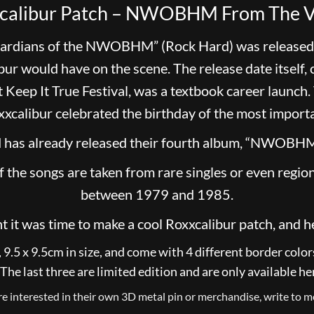
calibur Patch – NWOBHM From The V
uardians of the NWOBHM” (Rock Hard) was released i
bur would have on the scene. The release date itse
 Keep It True Festival, was a textbook career launch
xxcalibur celebrated the birthday of the most import
nd has already released their fourth album, “NWOBHM
of the songs are taken from rare singles or even regio
between 1979 and 1985.
 it was time to make a cool Roxxcalibur patch, and her
.5 x 9.5cm in size, and come with 4 different border colors: 
he last three are limited edition and are only available he
are interested in their own 3D metal pin or merchandise, write to me