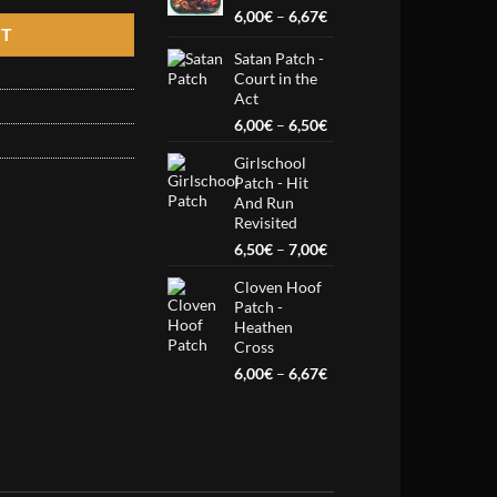
6,67€
Price
6,00
€
–
6,67
€
RT
range:
6,00€
Satan Patch -
Court in the
through
Act
6,67€
Price
6,00
€
–
6,50
€
range:
Girlschool
6,00€
Patch - Hit
through
And Run
6,50€
Revisited
Price
6,50
€
–
7,00
€
range:
Cloven Hoof
6,50€
Patch -
through
Heathen
7,00€
Cross
Price
6,00
€
–
6,67
€
range:
6,00€
through
6,67€