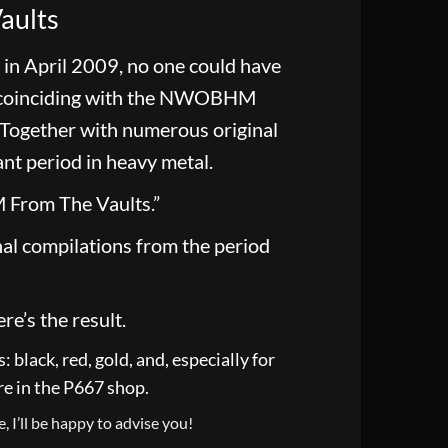
aults
n April 2009, no one could have
lf, coinciding with the NWOBHM
. Together with numerous original
ant period in heavy metal.
 From The Vaults.”
nal compilations from the period
e’s the result.
black, red, gold, and, especially for
re in the P667 shop.
, I’ll be happy to advise you!