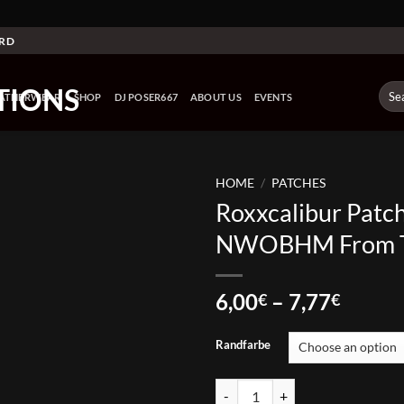
ARD
Sear
EATHERWEAR
SHOP
DJ POSER667
ABOUT US
EVENTS
for:
HOME
/
PATCHES
Roxxcalibur Patch
NWOBHM From Th
Price
6,00
–
7,77
€
€
range:
6,00€
Randfarbe
throu
7,77€
Roxxcalibur Patch - NWOBHM Fro