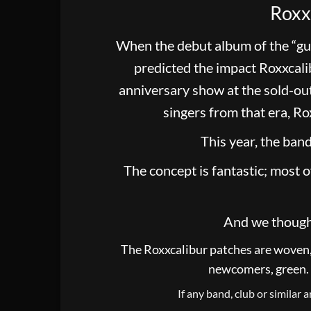
Roxx
When the debut album of the “g
predicted the impact Roxxcali
anniversary show at the sold-out
singers from that era, Ro
This year, the ba
The concept is fantastic; most 
And we thought
The Roxxcalibur patches are woven, 9
newcomers, green. T
If any band, club or similar 