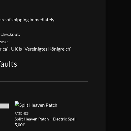
care of shipping immediately.
t checkout.
ease.
ica” , UK is “Vereinigtes Königreich”
aults
OUT OF
PATCHES
PATCHES
Split Heaven Patch – Electric Spell
Heavens Gate Patch 
5,00
€
6,00
€