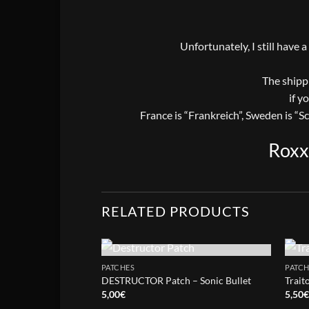
Unfortunately, I still have 
The shippi
if y
France is “Frankreich”, Sweden is “S
Roxx
RELATED PRODUCTS
OUT OF STOCK
PATCHES
PATCH
DESTRUCTOR Patch – Sonic Bullet
Trait
5,00
€
5,50