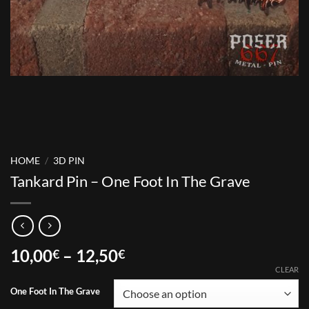
HOME
/
3D PIN
Tankard Pin – One Foot In The Grave
Price
10,00
–
12,50
€
€
range:
CLEAR
10,00€
One Foot In The Grave
through