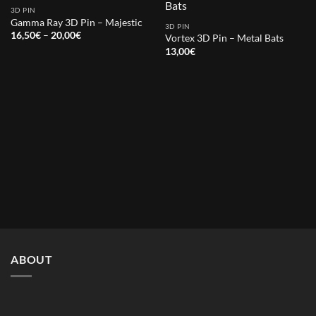
OUT OF STOCK
3D PIN
Gamma Ray 3D Pin – Majestic
3D PIN
Price
16,50
€
–
20,00
€
Vortex 3D Pin – Metal Bats
range:
13,00
€
16,50€
through
20,00€
ABOUT