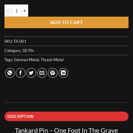
12,50€
Tankard Pin - One Foot In The Grave quantity
ADD TO CART
SKU:
TA 001
Category:
3D Pin
Tags:
German Metal
,
Thrash Metal
DESCRIPTION
Tankard Pin – One Foot In The Grave