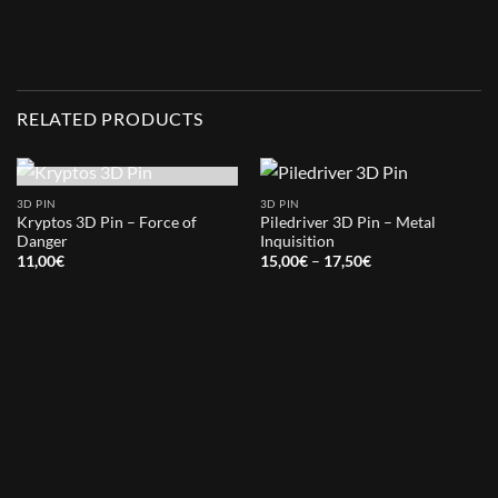
RELATED PRODUCTS
OUT OF STOCK
3D PIN
3D PIN
Kryptos 3D Pin – Force of
Piledriver 3D Pin – Metal
Danger
Inquisition
Price
11,00
€
15,00
€
–
17,50
€
range:
15,00€
through
17,50€