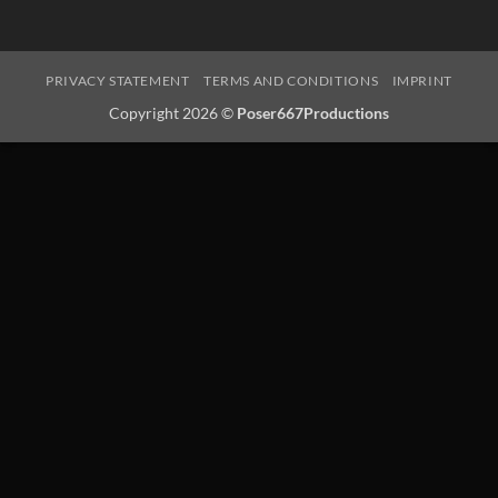
PRIVACY STATEMENT
TERMS AND CONDITIONS
IMPRINT
Copyright 2026 ©
Poser667Productions