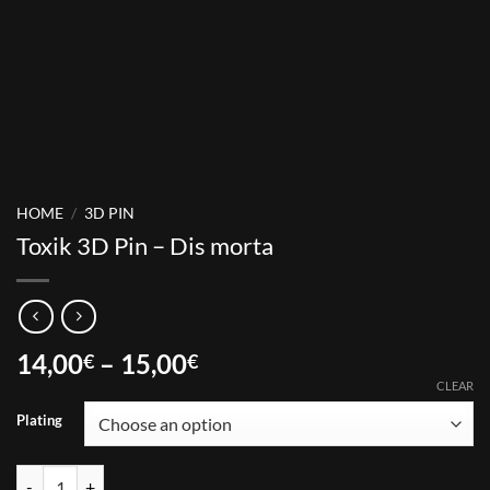
HOME
/
3D PIN
Toxik 3D Pin – Dis morta
Price
14,00
–
15,00
€
€
range:
CLEAR
14,00€
Plating
through
15,00€
Toxik 3D Pin - Dis morta quantity