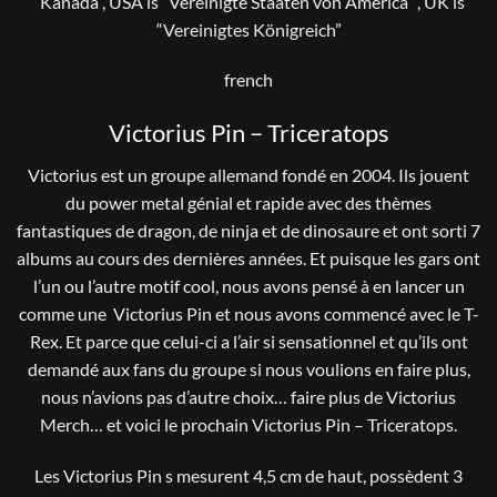
“Kanada”, USA is “Vereinigte Staaten von America” , UK is
“Vereinigtes Königreich”
french
Victorius Pin – Triceratops
Victorius est un groupe allemand fondé en 2004. Ils jouent
du power metal génial et rapide avec des thèmes
fantastiques de dragon, de ninja et de dinosaure et ont sorti 7
albums au cours des dernières années. Et puisque les gars ont
l’un ou l’autre motif cool, nous avons pensé à en lancer un
comme une Victorius Pin et nous avons commencé avec le T-
Rex. Et parce que celui-ci a l’air si sensationnel et qu’ils ont
demandé aux fans du groupe si nous voulions en faire plus,
nous n’avions pas d’autre choix… faire plus de Victorius
Merch… et voici le prochain Victorius Pin – Triceratops.
Les Victorius Pin s mesurent 4,5 cm de haut, possèdent 3