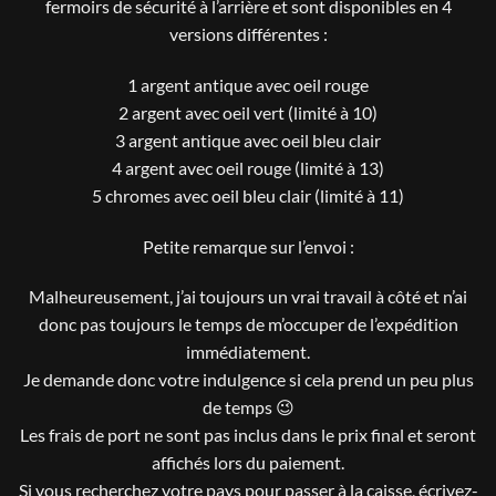
fermoirs de sécurité à l’arrière et sont disponibles en 4
versions différentes :
1 argent antique avec oeil rouge
2 argent avec oeil vert (limité à 10)
3 argent antique avec oeil bleu clair
4 argent avec oeil rouge (limité à 13)
5 chromes avec oeil bleu clair (limité à 11)
Petite remarque sur l’envoi :
Malheureusement, j’ai toujours un vrai travail à côté et n’ai
donc pas toujours le temps de m’occuper de l’expédition
immédiatement.
Je demande donc votre indulgence si cela prend un peu plus
de temps 😉
Les frais de port ne sont pas inclus dans le prix final et seront
affichés lors du paiement.
Si vous recherchez votre pays pour passer à la caisse, écrivez-