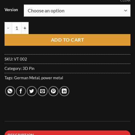
CLEAR
Version
Victorius Pin - Triceratops quantity
ADD TO CART
SKU:
VT 002
Category:
3D Pin
Tags:
German Metal
,
power metal