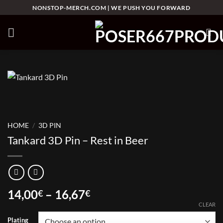
Skip
NONSTOP-MERCH.COM | WE PUSH YOU FORWARD
to
content
HOME
/
3D PIN
Tankard 3D Pin – Rest in Beer
Price
14,00
–
16,67
€
€
range:
CLEAR
14,00€
Plating