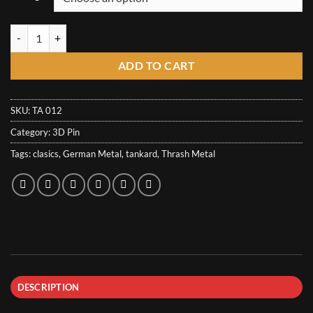
through
16,67€
Tankard 3D Pin - Rest in Beer quantity
ADD TO CART
SKU:
TA 012
Category:
3D Pin
Tags:
clasics
,
German Metal
,
tankard
,
Thrash Metal
DESCRIPTION