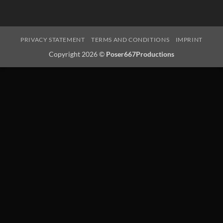
PRIVACY STATEMENT
TERMS AND CONDITIONS
IMPRINT
Copyright 2026 ©
Poser667Productions