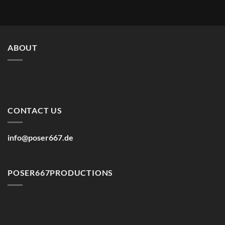
range:
through
10,50€
17,50€
through
20,00€
ABOUT
CONTACT US
info@poser667.de
POSER667PRODUCTIONS