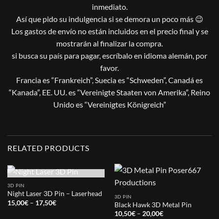
inmediato.
Así que pido su indulgencia si se demora un poco más 😉
Los gastos de envío no están incluidos en el precio final y se
mostrarán al finalizar la compra.
si busca su país para pagar, escríbalo en idioma alemán, por
favor.
Francia es “Frankreich”, Suecia es “Schweden”, Canadá es
“Kanada”, EE. UU. es “Vereinigte Staaten von Amerika”, Reino
Unido es “Vereinigtes Königreich”
RELATED PRODUCTS
OUT OF STOCK
3D PIN
Night Laser 3D Pin – Laserhead
3D PIN
Price
15,00
€
–
17,50
€
Black Hawk 3D Metal Pin
range:
Price
10,50
€
–
20,00
€
15,00€